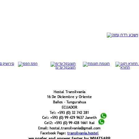
Hostal Transilvania
Hostal Transilvania
16 De Diciembre y Oriente
16 De Diciembre y Oriente
Baños - Tungurahua
Baños - Tungurahua
ECUADOR
ECUADOR
Tel: +593 (0) 32 742 281
Tel: +593 (0) 32 742 281
Cel: +593 (0) 99 429 9637 Janeth 
Cel: +593 (0) 99 429 9637 Janeth 
Cel2: +593 (0) 99 428 1661 Itai
Cel2: +593 (0) 99 428 1661 Itai
Email: hostal.transilvania@gmail.com
Email: hostal.transilvania@gmail.com
Facebook Page: 
Facebook Page: 
transilvania.hostel
transilvania.hostel
we prefer and answer faster by WHATSAPP
we prefer and answer faster by WHATSAPP