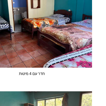
תוטימ 4 םע רדח