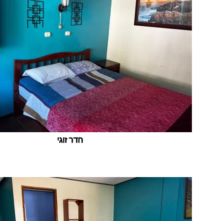
חדר זוגי
יגוז רדח