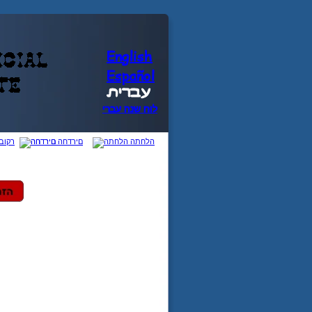
English
Español
תירבע
ירבע הנש חול