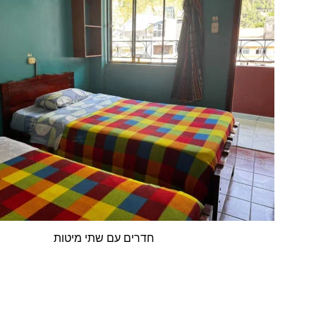
תוטימ יתש םע םירדח