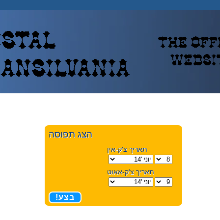
הצג תפוסה
תאריך צ'ק-אין
תאריך צ'ק-אאוט
בצע!